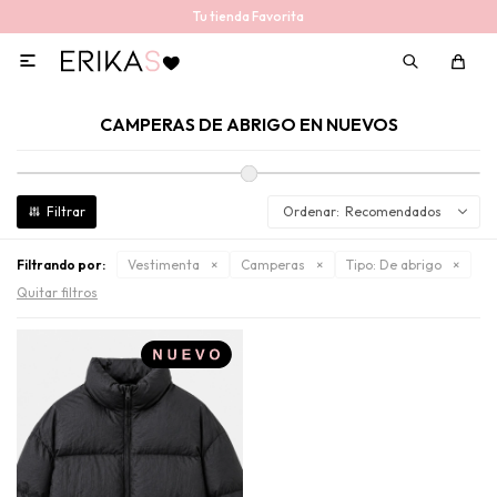
Tu tienda Favorita

CAMPERAS DE ABRIGO EN NUEVOS
Recomendados
Filtrando por:
Vestimenta
Camperas
Tipo:
De abrigo
Quitar filtros