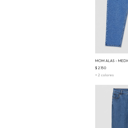
MOM ALAS - MED
$
2.150
+ 2 colores