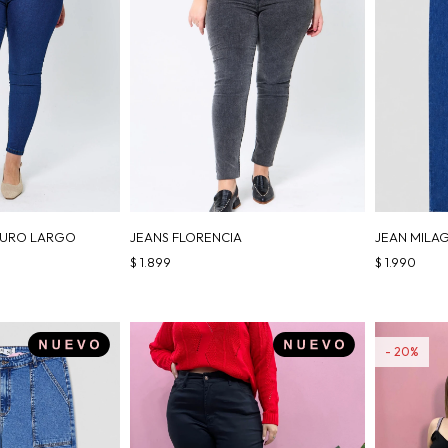
CURO LARGO
JEANS FLORENCIA
JEAN MILA
$
1.899
$
1.990
20