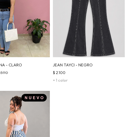
NA - CLARO
JEAN TAYCI - NEGRO
.590
$
2.100
+ 1 color