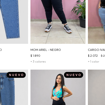
IO
MOM ARIEL - NEGRO
CARGO IVA
$
1.890
$
2.072
$
2
+ 3 colores
+ 1 color