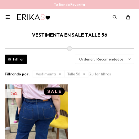
Tu tienda Favorita

VESTIMENTA EN SALE TALLE 56
Recomendados
Filtrando por:
Vestimenta
Talle 56
Quitar filtros
26