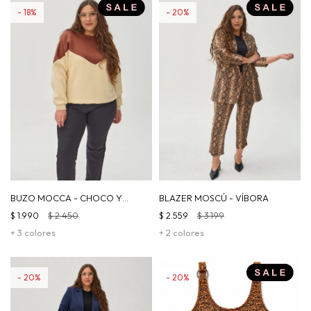
18
20
BUZO MOCCA - CHOCO Y
BLAZER MOSCÚ - VÍBORA
BEIGE
$
1.990
$
2.450
$
2.559
$
3.199
+ 3 colores
+ 2 colores
20
20