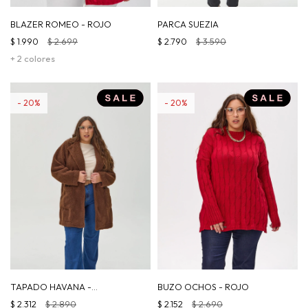
BLAZER ROMEO - ROJO
PARCA SUEZIA
$
1.990
$
2.699
$
2.790
$
3.590
+ 2 colores
20
20
TAPADO HAVANA -
BUZO OCHOS - ROJO
CHOCOLATE
$
2.312
$
2.890
$
2.152
$
2.690