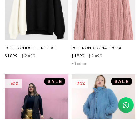
POLERON IDOLE - NEGRO
POLERON REGINA - ROSA
$
1.899
$
2.499
$
1.899
$
2.499
+ 1 color
60
50