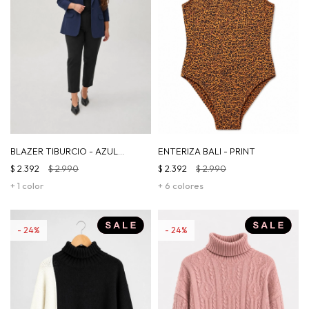
BLAZER TIBURCIO - AZUL
ENTERIZA BALI - PRINT
MARINO
$
2.392
$
2.990
$
2.392
$
2.990
+ 1 color
+ 6 colores
24
24