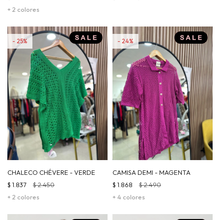
+ 2 colores
25
24
CHALECO CHÉVERE - VERDE
CAMISA DEMI - MAGENTA
$
1.837
$
2.450
$
1.868
$
2.490
+ 2 colores
+ 4 colores