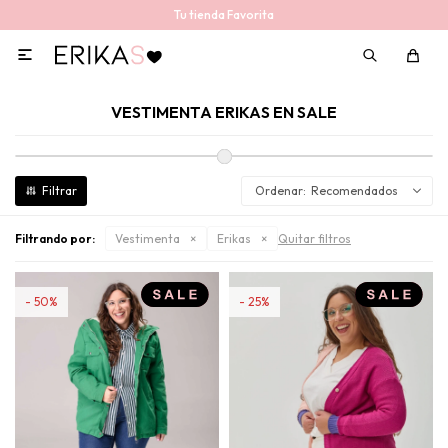
Tu tienda Favorita

VESTIMENTA ERIKAS EN SALE
Recomendados
Filtrando por:
Vestimenta
Erikas
Quitar filtros
50
25