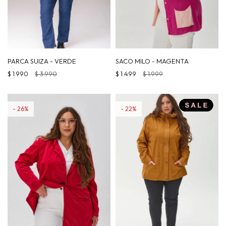
PARCA SUIZA - VERDE
SACO MILO - MAGENTA
$
1.990
$
3.990
$
1.499
$
1.999
26
22