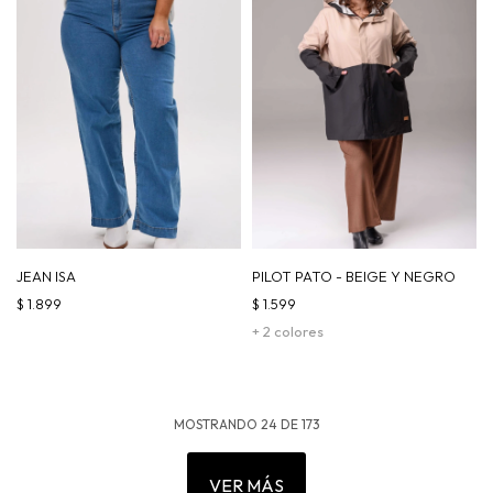
JEAN ISA
PILOT PATO - BEIGE Y NEGRO
$
1.899
$
1.599
+ 2 colores
MOSTRANDO
24
DE
173
VER MÁS