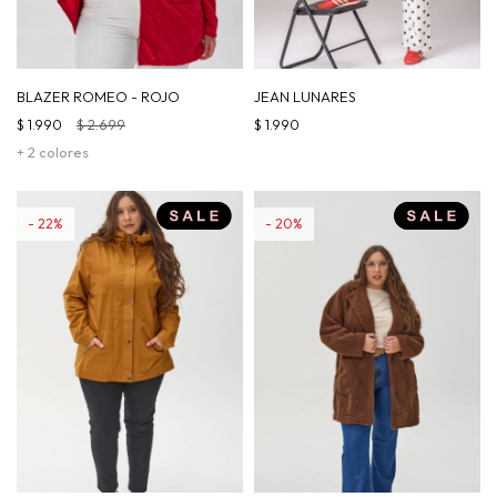
BLAZER ROMEO - ROJO
JEAN LUNARES
$
1.990
$
2.699
$
1.990
+ 2 colores
22
20