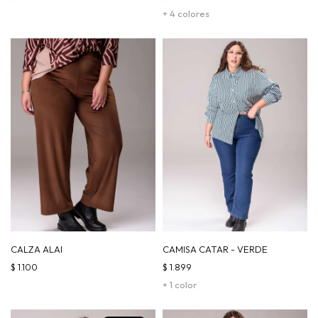
+ 4 colores
CALZA ALAI
CAMISA CATAR - VERDE
$
1.100
$
1.899
+ 1 color