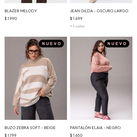
BLAZER MELODY
JEAN GILDA - OSCURO LARGO
$
1.990
$
1.699
+ 1 color
BUZO ZEBRA SOFT - BEIGE
PANTALÓN ELAIA - NEGRO
$
1.799
$
1.650