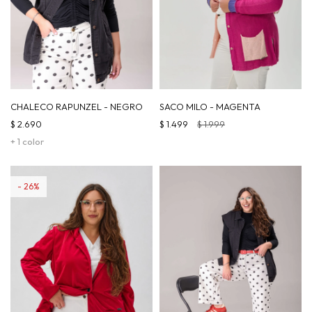
CHALECO RAPUNZEL - NEGRO
SACO MILO - MAGENTA
$
2.690
$
1.499
$
1.999
+ 1 color
26