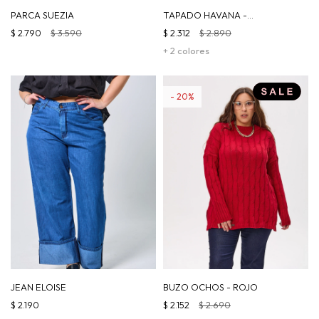
PARCA SUEZIA
TAPADO HAVANA -
CHOCOLATE
$
2.790
$
3.590
$
2.312
$
2.890
+ 2 colores
20
JEAN ELOISE
BUZO OCHOS - ROJO
$
2.190
$
2.152
$
2.690