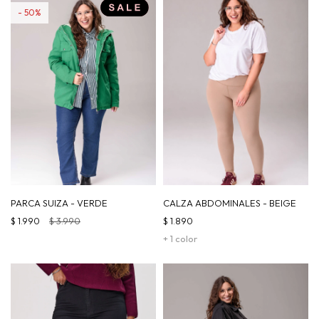
50
PARCA SUIZA - VERDE
CALZA ABDOMINALES - BEIGE
$
1.990
$
3.990
$
1.890
+ 1 color