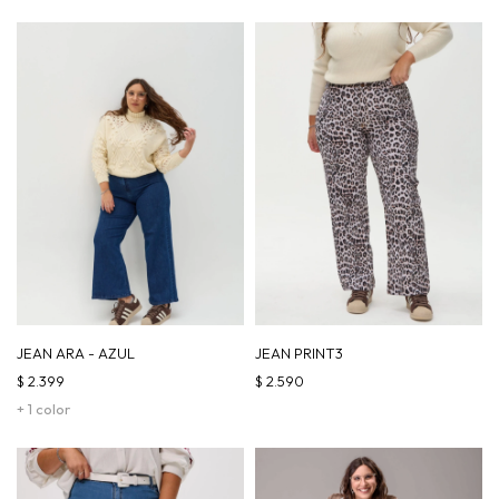
JEAN ARA - AZUL
JEAN PRINT3
$
2.399
$
2.590
+ 1 color