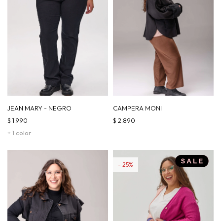
JEAN MARY - NEGRO
CAMPERA MONI
$
1.990
$
2.890
+ 1 color
25