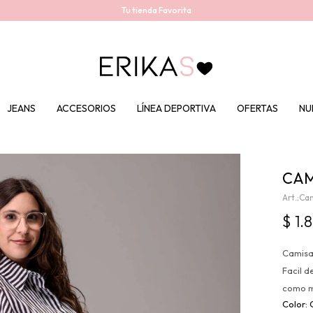
Tu tienda Favorita
JEANS
ACCESORIOS
LÍNEA DEPORTIVA
OFERTAS
NU
CAM
Cam
$
1.
Camisa 
Facil d
como m