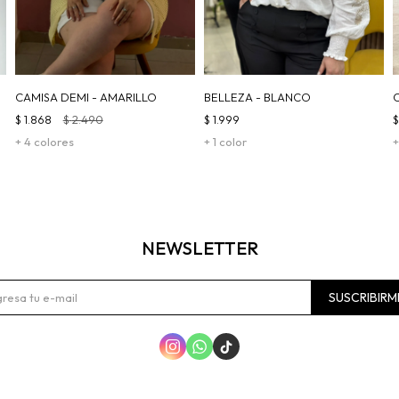
CAMISA DEMI - AMARILLO
BELLEZA - BLANCO
$
1.868
$
2.490
$
1.999
+ 4 colores
+ 1 color
+
NEWSLETTER
SUSCRIBIRM


