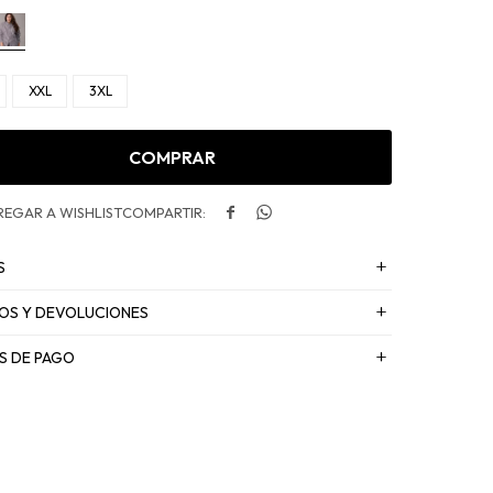
XXL
3XL
COMPRAR


S
OS Y DEVOLUCIONES
S DE PAGO