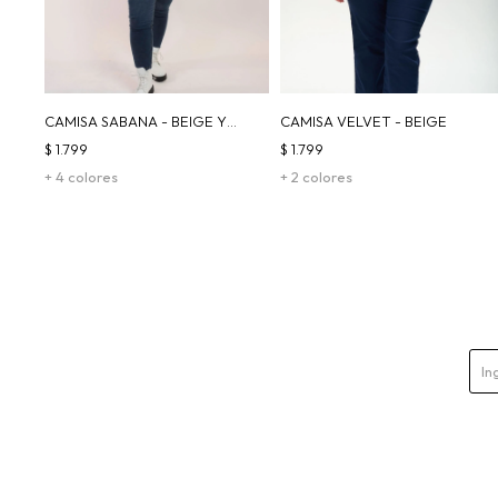
CAMISA SABANA - BEIGE Y
CAMISA VELVET - BEIGE
BLANCA
$
1.799
$
1.799
+ 4 colores
+ 2 colores