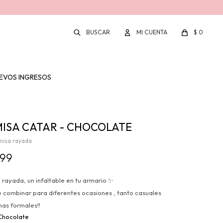
$
0
EVOS INGRESOS
ISA CATAR - CHOCOLATE
isa rayada
899
rayada, un infaltable en tu armario ✨
e combinar para diferentes ocasiones , tanto casuales
as formales!!
Chocolate