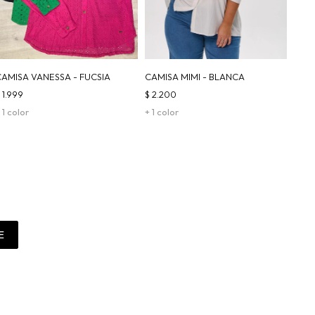
CAMISA VANESSA - FUCSIA
CAMISA MIMI - BLANCA
$
1.999
$
2.200
 1 color
+ 1 color
E