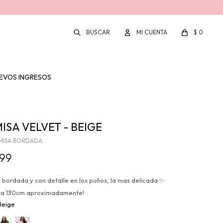
$
0
EVOS INGRESOS
ISA VELVET - BEIGE
MISA BORDADA
799
bordada y con detalle en los puños, la mas delicada ✨
ta 130cm aproximadamente!
Beige