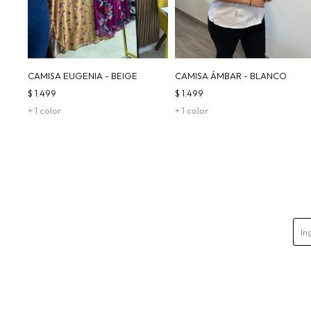
CAMISA EUGENIA - BEIGE
CAMISA ÁMBAR - BLANCO
$
1.499
$
1.499
+ 1 color
+ 1 color