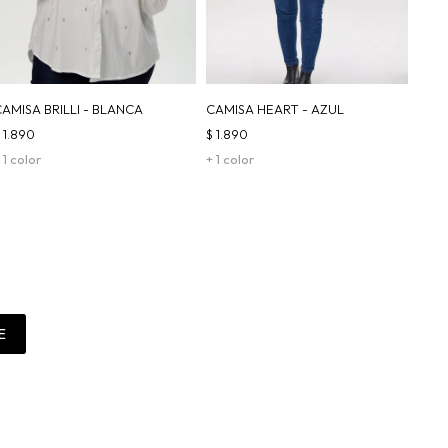
CAMISA BRILLI - BLANCA
CAMISA HEART - AZUL
$
1.890
$
1.890
 1 color
+ 1 color
E