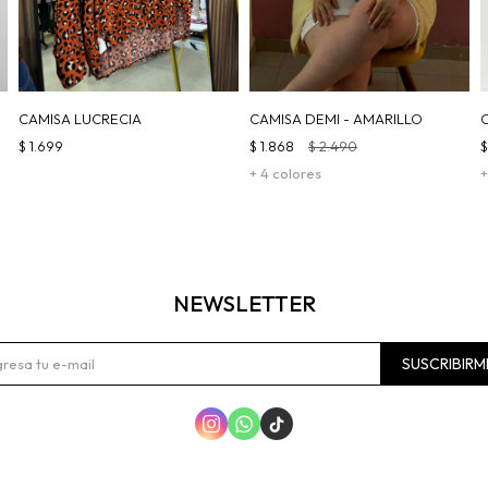
CAMISA LUCRECIA
CAMISA DEMI - AMARILLO
$
1.699
$
1.868
$
2.490
+ 4 colores
+
NEWSLETTER
SUSCRIBIRM


