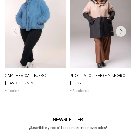
CAMPERA CALLEJERO -
PILOT PATO - BEIGE Y NEGRO
CELESTE
$
1.490
$
2.990
$
1.599
+ 1 color
+ 2 colores
NEWSLETTER
¡Suscribite y recibí todas nuestras novedades!