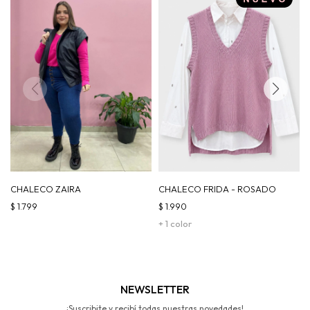
CHALECO ZAIRA
CHALECO FRIDA - ROSADO
$
1.799
$
1.990
+ 1 color
NEWSLETTER
¡Suscribite y recibí todas nuestras novedades!