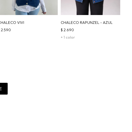
CHALECO VIVI
CHALECO RAPUNZEL - AZUL
$
2.590
$
2.690
+ 1 color
E