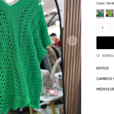
Verd
L
ENVÍOS
CAMBIOS 
MEDIOS D