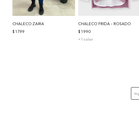
CHALECO ZAIRA
CHALECO FRIDA - ROSADO
$
1.799
$
1.990
+ 1 color