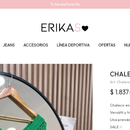
Tu tienda Favorita
JEANS
ACCESORIOS
LÍNEA DEPORTIVA
OFERTAS
NU
CHALE
Chaleco
$
1.837
Chaleco en 
Versátil y t
Una prenda 
SALE ✨