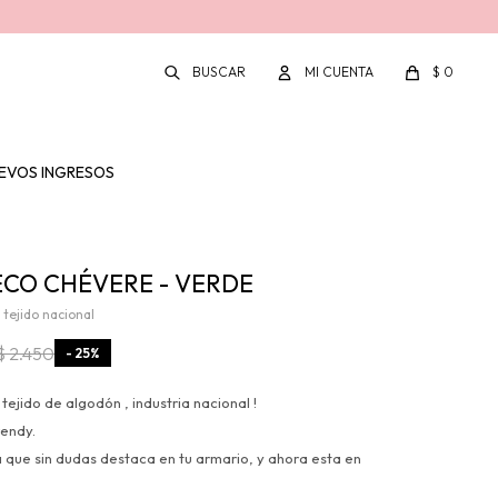
$
0
EVOS INGRESOS
CO CHÉVERE - VERDE
 tejido nacional
$
2.450
25
tejido de algodón , industria nacional !
rendy.
que sin dudas destaca en tu armario, y ahora esta en