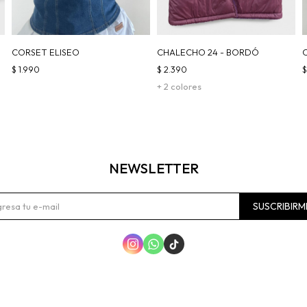
CORSET ELISEO
CHALECHO 24 - BORDÓ
$
1.990
$
2.390
+ 2 colores
NEWSLETTER
SUSCRIBIRM


