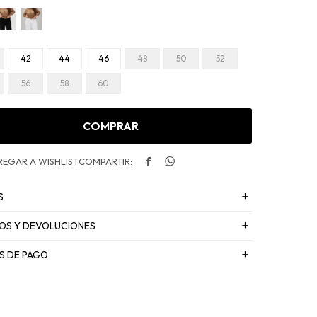
42
44
46
48
50
52
56
58
60
COMPRAR


S
OS Y DEVOLUCIONES
S DE PAGO