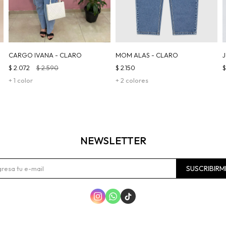
CARGO IVANA - CLARO
MOM ALAS - CLARO
$
2.072
$
2.590
$
2.150
+ 1 color
+ 2 colores
NEWSLETTER
SUSCRIBIRM


