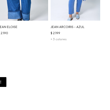
JEAN ELOISE
JEAN ARCOIRIS - AZUL
$
2.190
$
2.199
+ 3 colores
E