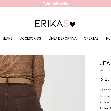
Tu tienda Favorita
JEANS
ACCESORIOS
LÍNEA DEPORTIVA
OFERTAS
NU
JEA
Jea
$
2.
Jean w
tus días
Calce 