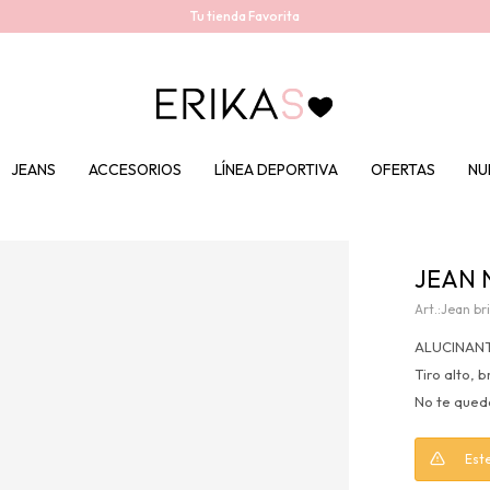
Tu tienda Favorita
JEANS
ACCESORIOS
LÍNEA DEPORTIVA
OFERTAS
NU
JEAN 
Jean bri
ALUCINANTE
Tiro alto, 
No te quede
Este