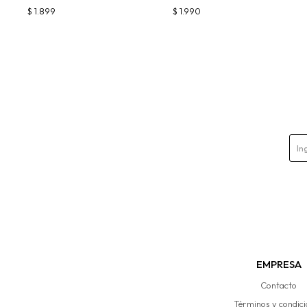
$
1.899
$
1.990
EMPRESA
Contacto
Términos y condic