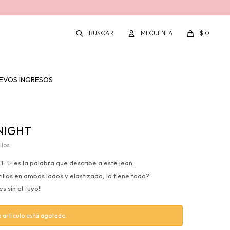
$
0
EVOS INGRESOS
NIGHT
llos
 ✨ es la palabra que describe a este jean .
brillos en ambos lados y elastizado, lo tiene todo?
s sin el tuyo!!
 artículo está agotado.