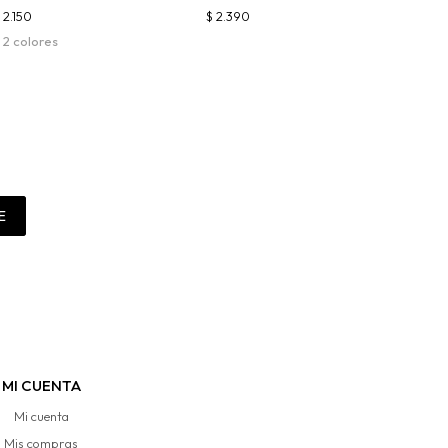
$
2.150
$
2.390
 2 colores
E
MI CUENTA
Mi cuenta
Mis compras