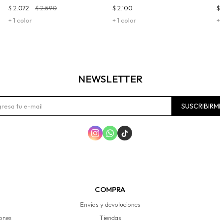
$
2.072
$
2.590
$
2.100
+ 1 color
+ 1 color
+
NEWSLETTER
SUSCRIBIRM



COMPRA
Envíos y devoluciones
iones
Tiendas