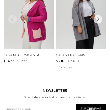
SACO MILO - MAGENTA
CAPA VIENA - GRIS
$
1.499
$
1.999
$
2.117
$
2.490
+ 3 colores
NEWSLETTER
¡Suscribite y recibí todas nuestras novedades!
SUSCRIBIRME