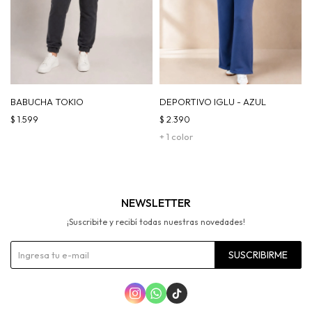
BABUCHA TOKIO
DEPORTIVO IGLU - AZUL
$
1.599
$
2.390
+ 1 color
NEWSLETTER
¡Suscribite y recibí todas nuestras novedades!
SUSCRIBIRME


