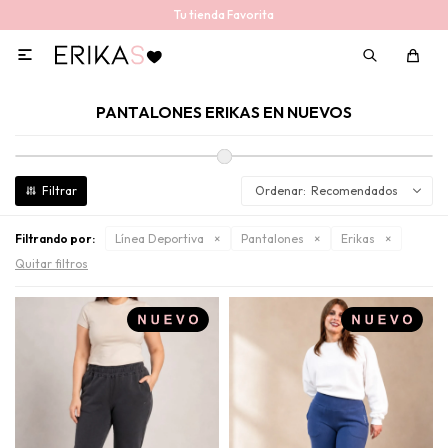
Tu tienda Favorita

PANTALONES ERIKAS EN NUEVOS
Recomendados
Filtrando por:
Línea Deportiva
Pantalones
Erikas
Quitar filtros