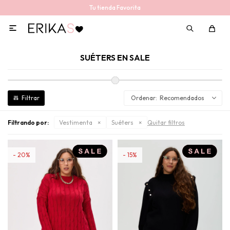
Tu tienda Favorita

SUÉTERS EN SALE
Recomendados
Filtrando por:
Vestimenta
Suéters
Quitar filtros
20
15