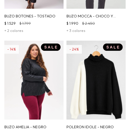
BUZO BOTONES - TOSTADO
BUZO MOCCA - CHOCO Y
BEIGE
$
1.529
$
1.799
$
1.990
$
2.450
+ 2 colores
+ 3 colores
14
24
BUZO AMELIA - NEGRO
POLERON IDOLE - NEGRO