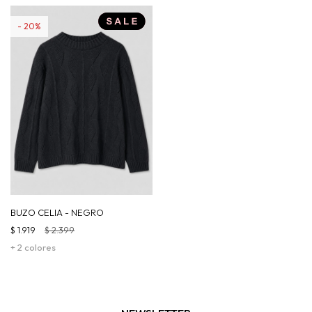
20
BUZO CELIA - NEGRO
$
1.919
$
2.399
+ 2 colores