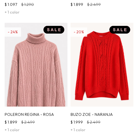
$
1.097
$
1.290
$
1.899
$
2.499
+ 1 color
24
20
POLERON REGINA - ROSA
BUZO ZOE - NARANJA
$
1.899
$
2.499
$
1.999
$
2.499
+ 1 color
+ 1 color