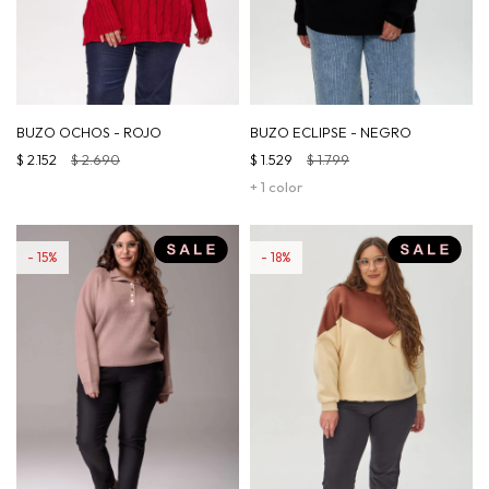
BUZO OCHOS - ROJO
BUZO ECLIPSE - NEGRO
$
2.152
$
2.690
$
1.529
$
1.799
+ 1 color
15
18