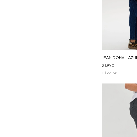
JEAN DOHA - AZU
$
1.990
+ 1 color