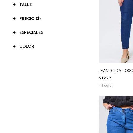
TALLE
PRECIO
($)
ESPECIALES
COLOR
JEAN GILDA - OS
$
1.699
+ 1 color