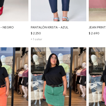
 - NEGRO
PANTALÓN KRISTA - AZUL
JEAN PRINT
$
2.250
$
2.690
+ 1 color