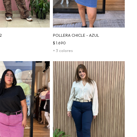
2
POLLERA CHICLE - AZUL
$
1.690
+ 3 colores