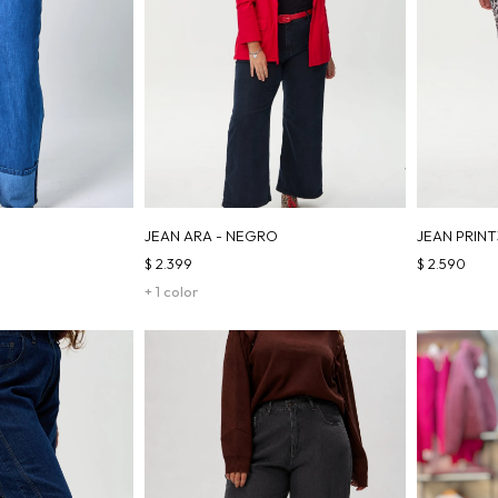
JEAN ARA - NEGRO
JEAN PRINT
$
2.399
$
2.590
+ 1 color