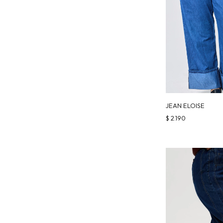
JEAN ELOISE
$
2.190