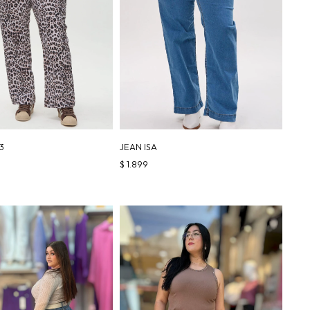
3
JEAN ISA
$
1.899