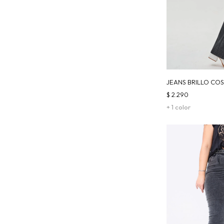
JEANS BRILLO COS
NEGRO
$
2.290
+ 1 color