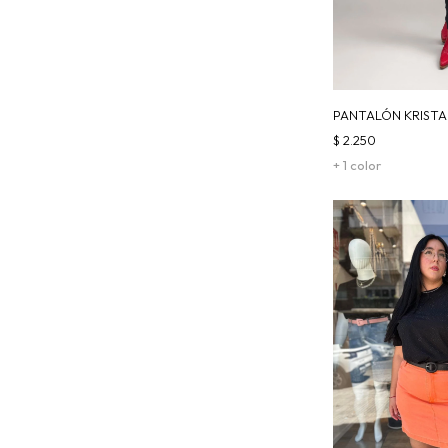
PANTALÓN KRISTA
$
2.250
+ 1 color