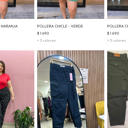
- NARANJA
POLLERA CHICLE - VERDE
POLLERA C
$
1.690
$
1.690
+ 3 colores
+ 3 colores