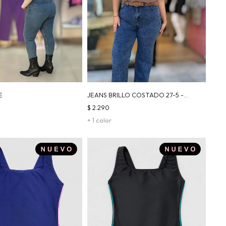
E
JEANS BRILLO COSTADO 27-5 -
AZUL
$
2.290
+ 1 color