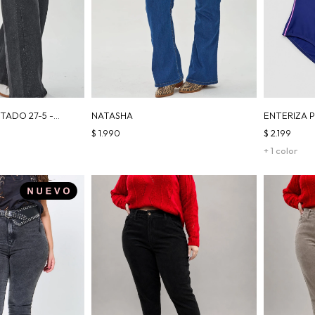
TADO 27-5 -
NATASHA
ENTERIZA P
$
1.990
$
2.199
+ 1 color