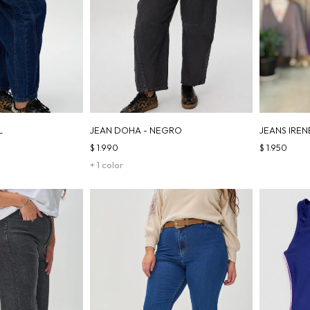
L
JEAN DOHA - NEGRO
JEANS IREN
$
1.990
$
1.950
+ 1 color