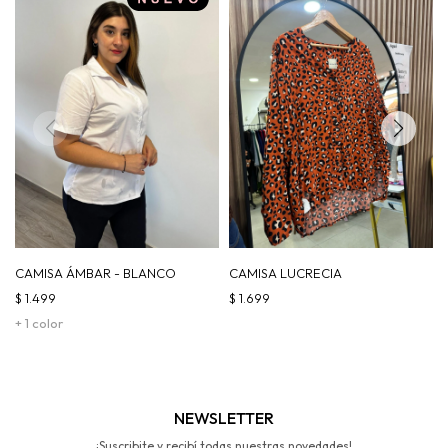
CAMISA ÁMBAR - BLANCO
CAMISA LUCRECIA
$
1.499
$
1.699
+ 1 color
NEWSLETTER
¡Suscribite y recibí todas nuestras novedades!