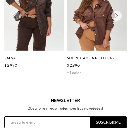
SALVAJE
SOBRE CAMISA NUTELLA -
CHOCOLATE
$
2.990
$
2.990
+ 1 color
NEWSLETTER
¡Suscribite y recibí todas nuestras novedades!
SUSCRIBIRME