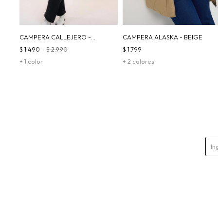
CAMPERA CALLEJERO -
CAMPERA ALASKA - BEIGE
CELESTE
$
1.490
$
2.990
$
1.799
+ 1 color
+ 2 colores