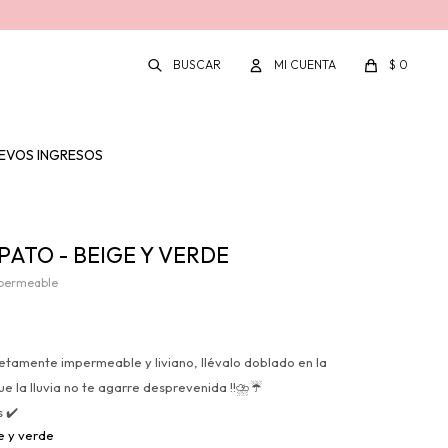
$
0
EVOS INGRESOS
PATO - BEIGE Y VERDE
mpermeable
9
etamente impermeable y liviano, llévalo doblado en la
ue la lluvia no te agarre desprevenida !!⛈️☔
 ✔️
e y verde