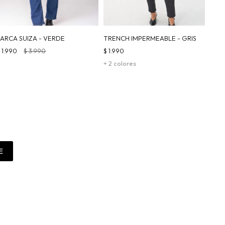
PARCA SUIZA - VERDE
TRENCH IMPERMEABLE - GRIS
$
1.990
$
3.990
$
1.990
+ 2 colores
E