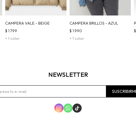
CAMPERA VALE - BEIGE
CAMPERA BRILLOS - AZUL
$
1.799
$
1.990
+ 1 color
+ 1 color
NEWSLETTER
SUSCRIBIRM


