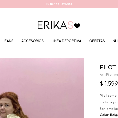
Tu tienda Favorita
JEANS
ACCESORIOS
LÍNEA DEPORTIVA
OFERTAS
NU
PILOT 
Pilot i
$
1.59
Pilot compl
cartera y q
Son amplios
Beig