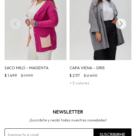
SACO MILO - MAGENTA
CAPA VIENA - GRIS
$
1.499
$
1.999
$
2.117
$
2.490
+ 3 colores
NEWSLETTER
¡Suscribite y recibí todas nuestras novedades!
SUSCRIBIRME