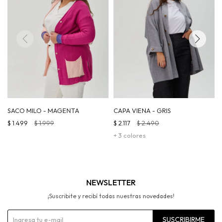
SACO MILO - MAGENTA
CAPA VIENA - GRIS
$
1.499
$
1.999
$
2.117
$
2.490
+ 3 colores
NEWSLETTER
¡Suscribite y recibí todas nuestras novedades!
SUSCRIBIRME