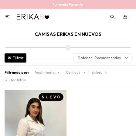
Tu tienda Favorita

CAMISAS ERIKAS EN NUEVOS
Recomendados
Filtrando por:
Vestimenta
Camisas
Erikas
Quitar filtros