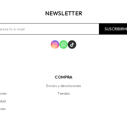
NEWSLETTER
SUSCRIBIRM



COMPRA
Envíos y devoluciones
iones
Tiendas
idad
ones