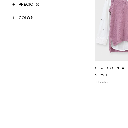
PRECIO
($)
COLOR
CHALECO FRIDA 
$
1.990
+ 1 color