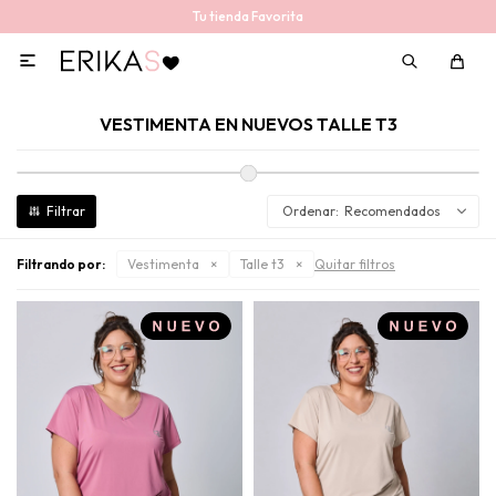
Tu tienda Favorita

VESTIMENTA EN NUEVOS TALLE T3
Recomendados
Filtrando por:
Vestimenta
Talle t3
Quitar filtros