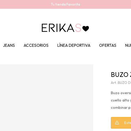
Tu tienda Favorita
JEANS
ACCESORIOS
LÍNEA DEPORTIVA
OFERTAS
NU
BUZO 
BUZO D
Buzo overs
cuello alto
combinar pa
Este