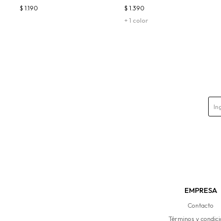
$
1.190
$
1.390
+ 1 color
EMPRESA
Contacto
Términos y condic