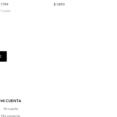
$
1.799
$
1.890
 1 color
E
MI CUENTA
Mi cuenta
Mis compras