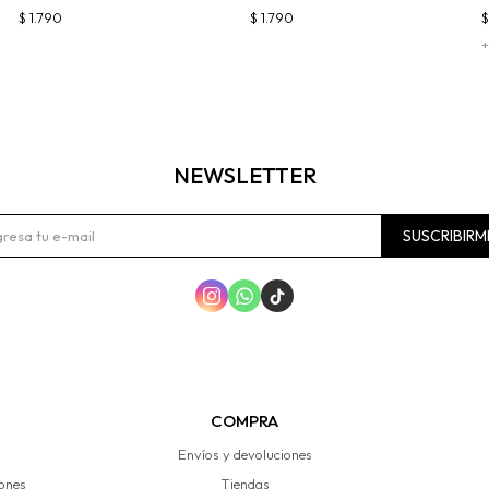
$
1.790
$
1.790
+
NEWSLETTER
SUSCRIBIRM



COMPRA
Envíos y devoluciones
iones
Tiendas